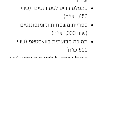
טמפלט רוויט לסטודנטים (שווי:
1,650 ש"ח)
ספריית משפחות וקומנפוננטים
(שווי 1,000 ש"ח)
​תמיכה קבוצתית בוואסטאפ (שווי
500 ש"ח)
בונוס! שיחה 1:1 לבניית קונספט (שווי:
400 ש"ח)
סה"כ שווי החבילה: 5,890 ש"ח
מחיר מיוחד לסטודנטים
בלבד
₪3,500