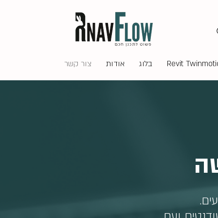
בלוג
אודות
צור קשר
שה
ים.
ודנטים ועם