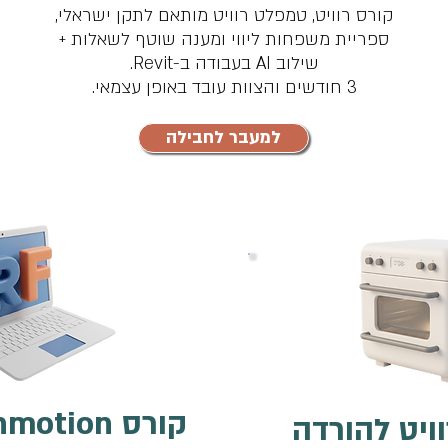
קורס רוויט, טמפלט רוויט מותאם לתקן ישראלי,
ספריית משפחות ליווי ומענה שוטף לשאלות +
שילוב AI בעבודה ב-Revit.
3 חודשים והצוות עובד באופן עצמאי.
למעבר לחבילה
קורס Revit Twinmotion
ויט להורדה