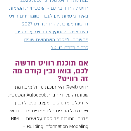
כמה עולה רוויט: מעודכן לשנת 2026
רוויט להורדה בחינם - האפשרויות הקיימות
באיזה גרסאות ניתן לעבוד כשמורידים רוויט
דרישות מערכת להורדת רוויט 2027
האם אפשר להתקין את רוויט על מספר 
מחשבים ולמספר משתמשים שונים
כבר הורדתם רוויט?
אם תוכנת רוויט חדשה 
לכם, בואו נבין קודם 
מה 
זה רוויט?
רוויט (Revit) היא תוכנת מידול מתקדמת 
שפותחה על ידי חברת Autodesk ומשמשת 
אדריכלים, מהנדסים ומעצבי פנים לתכנון 
ויצירה של מודלים תלת־ממדיים מדויקים של 
מבנים. התוכנה מבוססת על שיטת BIM – 
Building Information Modeling – 