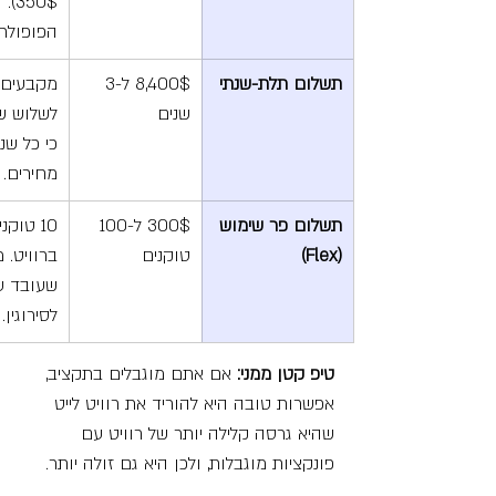
50$
הפופולרי
תשלום תלת-שנתי
8,400$ ל-3 
מקבעים 
שנים
לשלוש שנ
כי כל שנה
מחירים.
תשלום פר שימוש 
300$ ל-100 
10 טוק
(Flex)
טוקנים
ברוויט. 
שעובד עם
לסירוגין.
טיפ קטן ממני: 
אם אתם מוגבלים בתקציב, 
אפשרות טובה היא להוריד את רוויט לייט 
שהיא גרסה קלילה יותר של רוויט עם 
פונקציות מוגבלות, ולכן היא גם זולה יותר. 