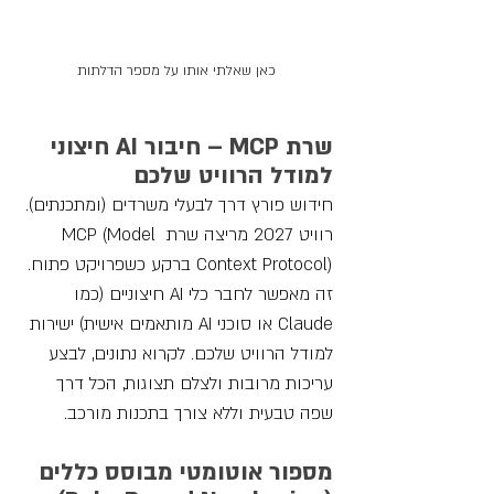
כאן שאלתי אותו על מספר הדלתות
שרת MCP – חיבור AI חיצוני 
למודל הרוויט שלכם
חידוש פורץ דרך לבעלי משרדים (ומתכנתים). 
רוויט 2027 מריצה שרת MCP (Model 
Context Protocol) ברקע כשפרויקט פתוח. 
זה מאפשר לחבר כלי AI חיצוניים (כמו 
Claude או סוכני AI מותאמים אישית) ישירות 
למודל הרוויט שלכם. לקרוא נתונים, לבצע 
עריכות מרובות ולצלם תצוגות, הכל דרך 
שפה טבעית וללא צורך בתכנות מורכב.
מספור אוטומטי מבוסס כללים 