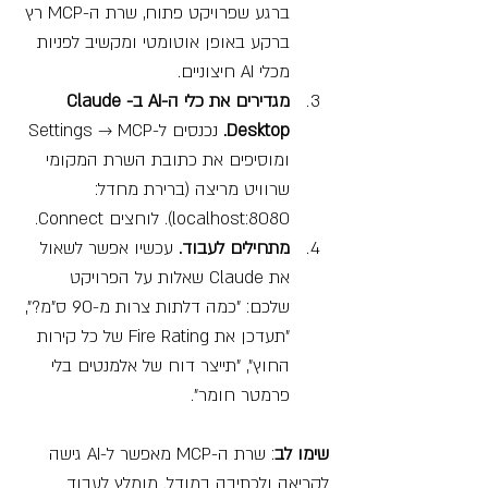
ברגע שפרויקט פתוח, שרת ה-MCP רץ 
ברקע באופן אוטומטי ומקשיב לפניות 
מכלי AI חיצוניים.
מגדירים את כלי ה-AI ב-Claude 
Desktop.
 נכנסים ל-Settings → MCP 
ומוסיפים את כתובת השרת המקומי 
שרוויט מריצה (ברירת מחדל: 
localhost:8080
). לוחצים Connect.
מתחילים לעבוד.
 עכשיו אפשר לשאול 
את Claude שאלות על הפרויקט 
שלכם: "כמה דלתות צרות מ-90 ס"מ?", 
"תעדכן את Fire Rating של כל קירות 
החוץ", "תייצר דוח של אלמנטים בלי 
פרמטר חומר".
שימו לב
: שרת ה-MCP מאפשר ל-AI גישה 
לקריאה ולכתיבה במודל. מומלץ לעבוד 