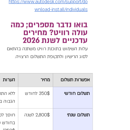
https://www.autodesk.com/support/do
wnload-install/individuals
בואו נדבר מספרים; כמה 
עולה רוויט? מחירים 
עדכניים לשנת 2026
עלות השימוש בתוכנת רוויט משתנה בהתאם 
לסוג הרישיון ולתקופת התשלום הרצויה.
אפשרות תשלום
מחיר
הערות
תשלום חודשי
350$ לחודש
ללא התחי
הגבוה בי
תשלום שנתי
2,800$ לשנה