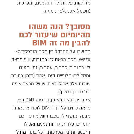
מדויקות, עלויות, לוחות זמנים, ומערכות 
(חשמל, אינסטלציה, מיזוג).
מסובך? הנה משהו 
מהיומיום שיעזור לכם 
להבין מה זה 
BIM
תחשבו על ההבדל בין מפה מודפסת ל-
Waze. מפה מראה לנו רחובות, ווייז מראה 
לנו רחובות, פקקים, עסקים, זמן הגעה 
ומסלולים חלופיים בזמן אמת (בזמן כתיבת 
שורות אלה אפילו ראיתי שווייז מראה איפה 
יש "זיכרון בסלון"). 
אז בדיוק באותו אופן, שרטוט CAD רגיל 
מראה קווים על דף ו-BIM לוקח את אותו 
מבנה ומוסיף לו שכבות של מידע חכם: 
חומרים, עלויות, לוחות זמנים ואפילו 
התנגשויות בין מערכות, הכל בתוך 
מודל 