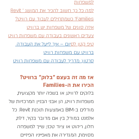
למשפחות
למה כל כך חשוב להכיר את המושג 'Revit 
Families' כשמתחילים לעבוד עם רוויט?
איזה סוגים של משפחות יש ברוויט
צעדים ראשונים בעבודה עם משפחות רוויט
טיפ קטן לס
יום – 
איך לייעל את העבודה 
ברוויט עם משפחות רוויט
סרטון: מדריך לעבודה עם משפחות רוויט
אז מה זה בעצם "בלוק" ברוויט? 
הכירו את ה-Families
בלוקים לרוויט, או בשפה יותר מקצועית, 
משפחות רוויט, הן אבני הבניין המרכזיות של 
מודלים ב-BIM באמצעות תוכנת Revit. כל 
אלמנט במודל, בין אם מדובר בקיר, דלת, 
חלון, ריהוט או ציוד טכני, שייך למשפחה 
מסוימת, המגדירה את מאפייניו הפיזיים 