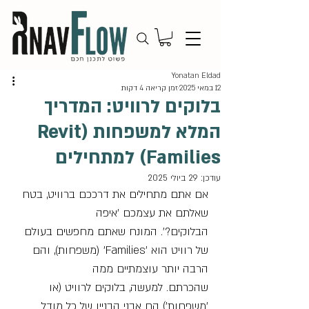
Yonatan Eldad
12 במאי 2025
זמן קריאה 4 דקות
בלוקים לרוויט: המדריך
המלא למשפחות (Revit
Families) למתחילים
עודכן:
29 ביולי 2025
אם אתם מתחילים את דרככם ברוויט, בטח 
שאלתם את עצמכם 'איפה 
הבלוקים?'. המונח שאתם מחפשים בעולם 
של רוויט הוא 'Families' (משפחות), והם 
הרבה יותר עוצמתיים ממה 
שהכרתם. למעשה, בלוקים לרוויט (או 
'משפחות') הם אבני הבניין של כל מודל 