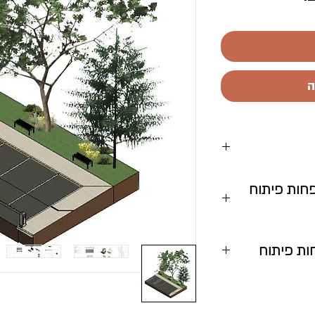
מבצע
ה
חות פיתוח
 לבנות
 אגרונום (כריתה,
ת פיתוח
ובץ מספק ספריה
 חדש)
כון ומדויק לכל
, חניות ועוד. זה
תצוגה גרפית
הירות וביעילות.