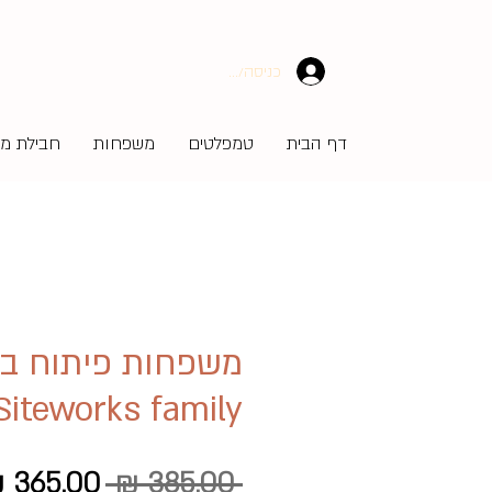
כניסה/הרשמה
דף הבית
טמפלטים
משפחות
חבילת מע
משפחות פיתוח ברו
Siteworks family
מחיר
 ‏385.00 ‏₪ 