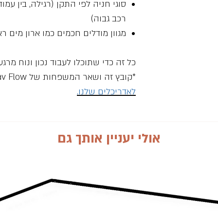
סוגי חניה לפי התקן (רגילה, בין עמודי
 ככלי לימודי
ה)
רכב גבוה)
פיתוח,
מגוון מודלים חכמים כמו ארון מים רא
 בתחום ושימוש
כל זה כדי שתוכלו לעבוד נכון ונוח מרג
בים סטנדרטיים
*קובץ זה ושאר המשפחות של Rnav Flow נמצאות
את הסיכון
לאדריכלים שלנו.
ובץ בתהליך
הליך כולו, החל
אולי יעניין אותך גם
יצירת כתבי