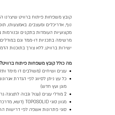
 בפרויקטים
 מבטיח שכל
 הפרויקט.
נת סגנון, שפה
TOPOSOLID (דשא, מדרכה, כביש,
קובץ משפחות פיתוח ברוויט שיצרנו הו
 תוכניות עבודה
רונות מודולריים
נוף, אדריכלים ומעצבים. באמצעותו, תוכ
מקצועיות העומדות בתקנים ובנורמות ב
ות שהקובץ
וצים לעבוד עם
מרשימה בתכניות דו-ממד וגם במודלים
ים לתקן
ניתנים לעריכה
ישירות ברוויט, ללא צורך בתוכנות הדמי
ציפיים של כל
חומרים, גימורים
 על כל מדרכה
מה כולל קובץ משפחות פיתוח ברוויט?
עצים ושיחים (משולבים דו מימד ותל
ות
כל עץ ניתן לסיווג לפי הגדרת אגרונו
מו להדמיות
שויות למחזור
מוגן ועץ חדש)
 של הסביבה, מה
2 מודלי עצים (עגול וגבוה לתצוגה גרפית ייחודית)
יזציה טובה יותר
מגוון סוגי TOPOSOLID (דשא, מדרכה, כביש, אדמה וטופוגרפיה)
סוגי פתרונות אשפה לפי דרישות הר
עבור סטודנטים
, בין עמודים, ליד