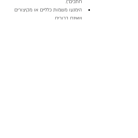
חתכים").
הימנעו משמות כלליים או מקיצורים 
שאינם ברורים.
שימוש בתאריכים וגרסאות
הוספת תאריכים לגרסאות שונות של 
קבצים מאפשרת לעקוב אחר 
ההתקדמות ולהשוות בין גרסאות.
השתמשו בסיומות או בתוספות לשם 
הקובץ כדי לציין את הגרסה (למשל, 
"_V1", "_Final").
ארגון משפחות
צרו תיקיה נפרדת למשפחות, וחלקו 
אותה לתתי-תיקיות לפי סוגי אלמנטים 
(דלתות, חלונות, רהיטים).
שמרו על ספריית משפחות מאורגנת 